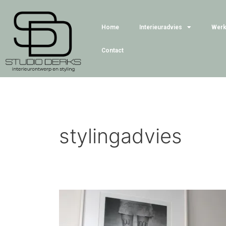
Ga
naar
Home
Interieuradvies
Werk
de
inhoud
Contact
stylingadvies
Stylingadvies
praktijk
Jongerencoach,