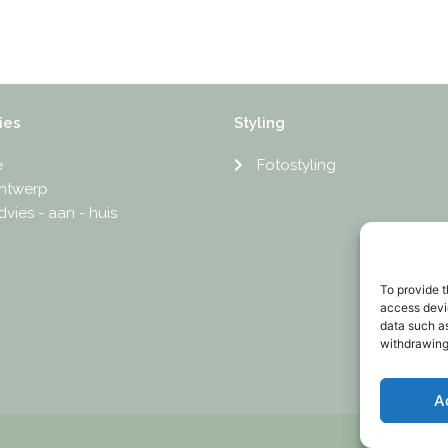
ies
Styling
e
Fotostyling
ontwerp
dvies - aan - huis
To provide t
access devic
data such as
withdrawing
A