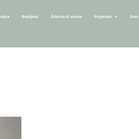
wijze
Bedrijven
Eclectisch wonen
Projecten
Over 