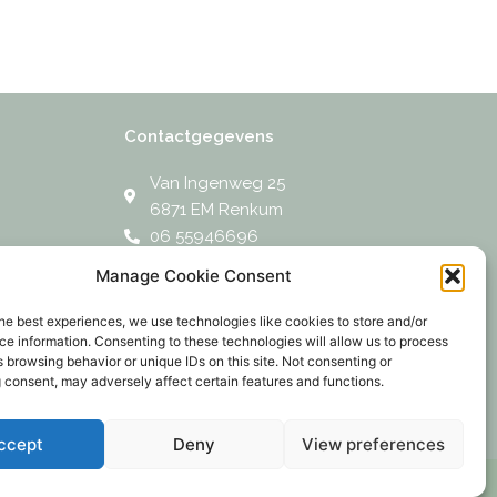
Contactgegevens
Van Ingenweg 25
6871 EM Renkum
06 55946696
info@studioderks.nl
Manage Cookie Consent
F
P
I
L
a
i
n
i
he best experiences, we use technologies like cookies to store and/or
c
n
s
n
e information. Consenting to these technologies will allow us to process
e
t
t
k
 browsing behavior or unique IDs on this site. Not consenting or
b
e
a
e
o
r
g
d
 consent, may adversely affect certain features and functions.
o
e
r
i
k
s
a
n
t
m
ccept
Deny
View preferences