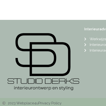
Interieuradv
Werkwijz
Interieur
Interieura
2023 Webplace4u
Privacy Policy