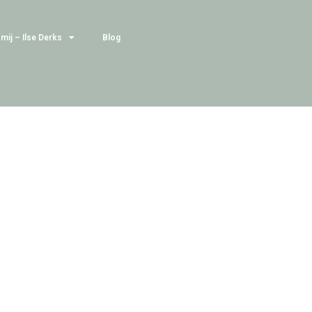
mij – Ilse Derks
Blog