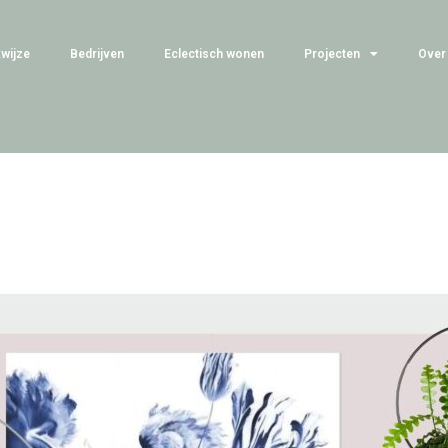
wijze
Bedrijven
Eclectisch wonen
Projecten
Over 