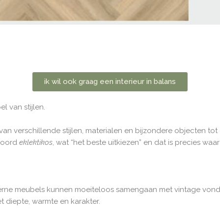
ik wil ook graag een interieur in balans
l van stijlen.
n verschillende stijlen, materialen en bijzondere objecten to
 woord
eklektikos
, wat “het beste uitkiezen” en dat is precies waar
oderne meubels kunnen moeiteloos samengaan met vintage vondst
t diepte, warmte en karakter.