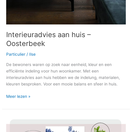
Interieuradvies aan huis –
Oosterbeek
Particulier
/
Ilse
De bewoners waren op zoek naar eenheid, kleur en een
efficiënte indeling voor hun woonkamer. Met een
interieuradvies aan huis hebben we de indelung, materialen,
kleuren besproken. Voor een mooie balans en sfeer in huis.
Meer lezen »
Blog:
Een
Eclectisch