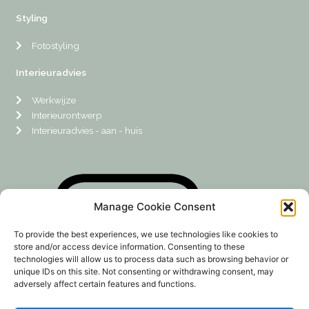
c
n
s
n
e
t
t
k
Styling
b
e
a
e
o
r
g
d
o
e
r
i
Fotostyling
k
s
a
n
t
m
Interieuradvies
Werkwijze
Interieurontwerp
Interieuradvies - aan - huis
Manage Cookie Consent
To provide the best experiences, we use technologies like cookies to
store and/or access device information. Consenting to these
technologies will allow us to process data such as browsing behavior or
unique IDs on this site. Not consenting or withdrawing consent, may
adversely affect certain features and functions.