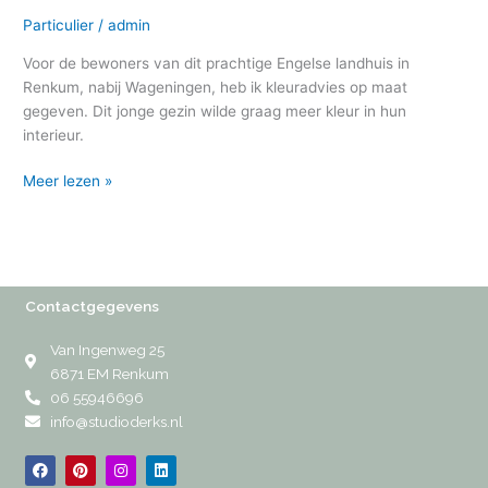
Particulier
/
admin
Voor de bewoners van dit prachtige Engelse landhuis in
Renkum, nabij Wageningen, heb ik kleuradvies op maat
gegeven. Dit jonge gezin wilde graag meer kleur in hun
interieur.
Meer lezen »
Contactgegevens
Van Ingenweg 25
6871 EM Renkum
06 55946696
info@studioderks.nl
F
P
I
L
a
i
n
i