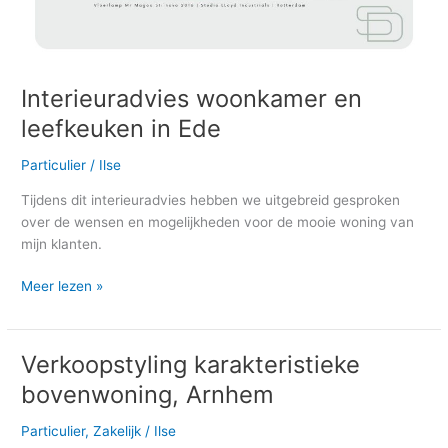
Interieuradvies woonkamer en
leefkeuken in Ede
Particulier
/
Ilse
Tijdens dit interieuradvies hebben we uitgebreid gesproken
over de wensen en mogelijkheden voor de mooie woning van
mijn klanten.
Meer lezen »
Verkoopstyling karakteristieke
Verkoopstyling
karakteristieke
bovenwoning, Arnhem
bovenwoning,
Arnhem
Particulier
,
Zakelijk
/
Ilse