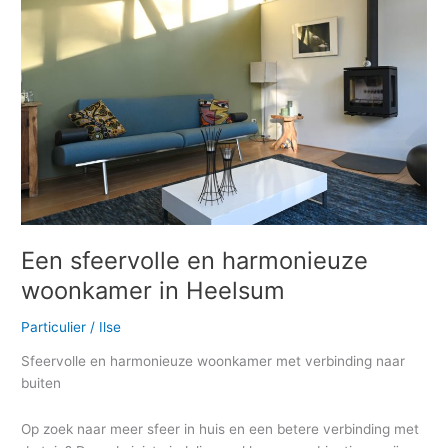
harmonieuze
woonkamer
in
Heelsum
Een sfeervolle en harmonieuze
woonkamer in Heelsum
Particulier
/
Ilse
Sfeervolle en harmonieuze woonkamer met verbinding naar
buiten
Op zoek naar meer sfeer in huis en een betere verbinding met