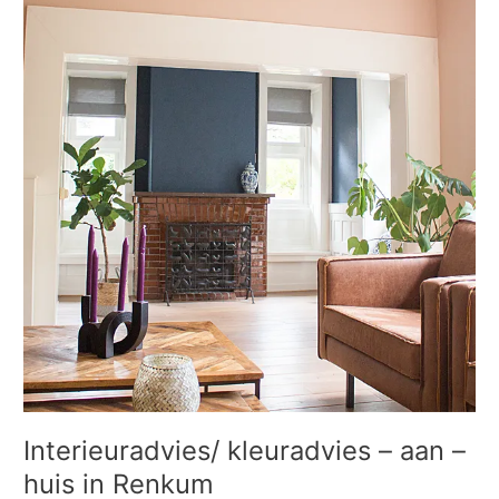
–
aan
–
huis
in
Renkum
Interieuradvies/ kleuradvies – aan –
huis in Renkum