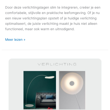
Door deze verlichtingslagen slim te integreren, creëer je een
comfortabele, stijlvolle en praktische leefomgeving. Of je nu
een nieuw verlichtingsplan opstelt of je huidige verlichting
optimaliseert, de juiste verlichting maakt je huis niet alleen
functioneel, maar ook warm en uitnodigend.
Meer lezen »
Interieuradvies
woonkamer
en
leefkeuken
in
Ede