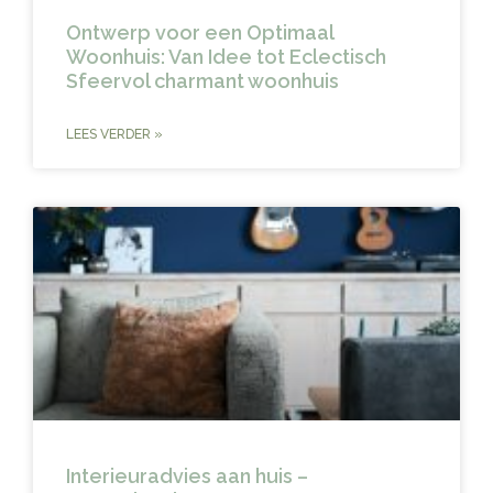
Ontwerp voor een Optimaal
Woonhuis: Van Idee tot Eclectisch
Sfeervol charmant woonhuis
LEES VERDER »
Interieuradvies aan huis –