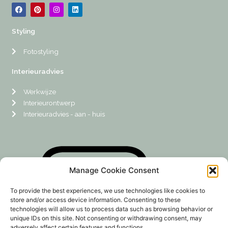
F
P
I
L
a
i
n
i
c
n
s
n
e
t
t
k
Styling
b
e
a
e
o
r
g
d
o
e
r
i
Fotostyling
k
s
a
n
t
m
Interieuradvies
Werkwijze
Interieurontwerp
Interieuradvies - aan - huis
Manage Cookie Consent
To provide the best experiences, we use technologies like cookies to
store and/or access device information. Consenting to these
technologies will allow us to process data such as browsing behavior or
unique IDs on this site. Not consenting or withdrawing consent, may
adversely affect certain features and functions.