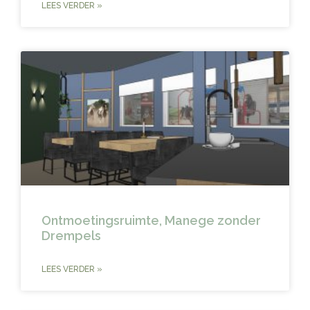
LEES VERDER »
Ontmoetingsruimte, Manege zonder
Drempels
LEES VERDER »