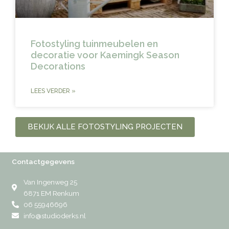
Fotostyling tuinmeubelen en
decoratie voor Kaemingk Season
Decorations
LEES VERDER »
BEKIJK ALLE FOTOSTYLING PROJECTEN
Contactgegevens
Van Ingenweg 25
6871 EM Renkum
06 55946696
info@studioderks.nl